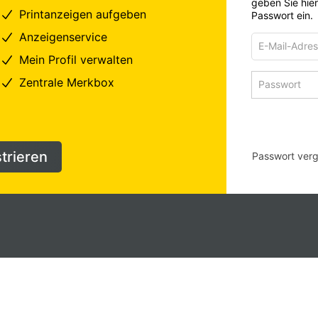
geben Sie hie
Printanzeigen aufgeben
Passwort ein.
Anzeigenservice
E-
Mail-
Mein Profil verwalten
Adresse
Passwort
Zentrale Merkbox
zum
zum
Anmelden
Anmelden
strieren
Passwort ver