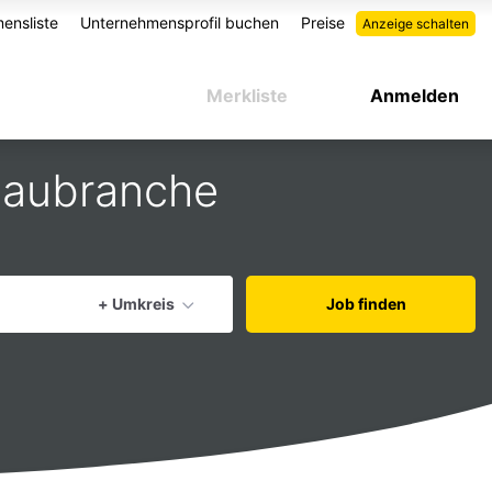
ensliste
Unternehmensprofil buchen
Preise
Anzeige schalten
Merkliste
Anmelden
 Baubranche
aktuellen Ort verwenden
+ Umkreis
Job finden