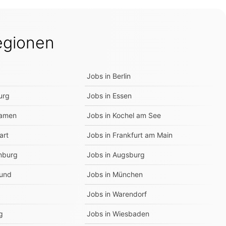
egionen
Jobs in
Berlin
urg
Jobs in
Essen
amen
Jobs in
Kochel am See
art
Jobs in
Frankfurt am Main
nburg
Jobs in
Augsburg
und
Jobs in
München
Jobs in
Warendorf
g
Jobs in
Wiesbaden