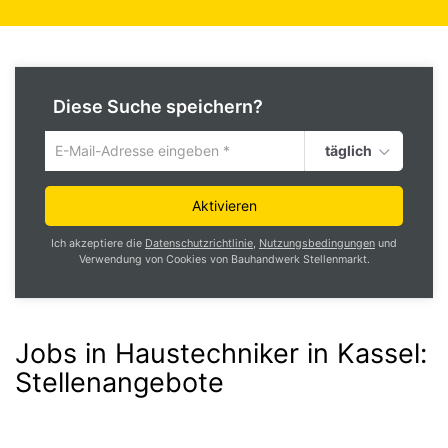
Diese Suche speichern?
täglich
Um
die
aktuelle
Aktivieren
Suche
zu
Ich akzeptiere die
Datenschutzrichtlinie
,
Nutzungsbedingungen
und
speichern
Verwendung von Cookies von Bauhandwerk Stellenmarkt.
gib
deine
Emailadresse
ein
Jobs in Haustechniker in Kassel
:
Stellenangebote