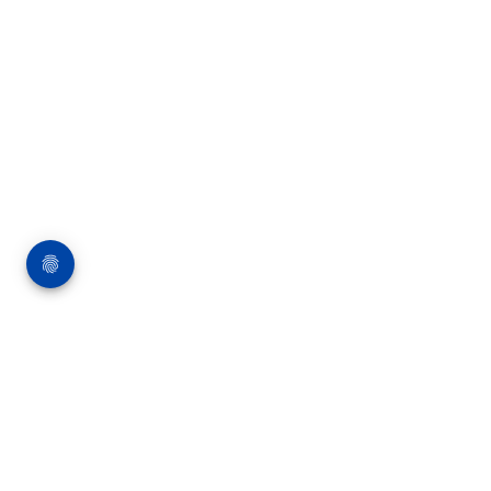
Über die Bauverlag BV GmbH
18 Zeitschriften, zahlreiche Sonderpublikationen
und Online-Angebote werden von rund 135