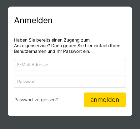
Anmelden
Haben Sie bereits einen Zugang zum
Anzeigenservice? Dann geben Sie hier einfach Ihren
Benutzernamen und Ihr Passwort ein.
E-
Mail-
Adresse
Passwort
Passwort 
zum
zum
Anmelden
Anmelden
anmelden
Passwort vergessen?