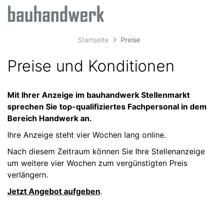
Accessibility
Anzeige
zur
Benut
Modus
aktivieren
Me
schalten
Suche
zur
Startseite
Preise
öff
von
Navigation
zum
mobilem
Preise und Konditionen
Inhalt
Endgerät
aus
Mit Ihrer Anzeige im bauhandwerk Stellenmarkt
sprechen Sie top-qualifiziertes Fachpersonal in dem
Bereich Handwerk an.
Ihre Anzeige steht vier Wochen lang online.
Nach diesem Zeitraum können Sie Ihre Stellenanzeige
um weitere vier Wochen zum vergünstigten Preis
verlängern.
Jetzt Angebot aufgeben
.