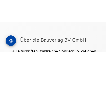
Über die Bauverlag BV GmbH
18 Zeitschriften, zahlreiche Sonderpublikationen
und Online-Angebote werden von rund 135
Mitarbeitern am Hauptsitz in Gütersloh sowie in
unseren Geschäftsstellen in Berlin und München
produziert. Damit sind wir der größte Anbieter
von Fachinformationen der Baubranche im
deutschsprachigen Raum.
Kontakt